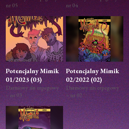
nr 05
nr 04
Potencjalny Mimik
Potencjalny Mimik
01/2023 (03)
02/2022 (02)
Darmowy zin erpegowy
Darmowy zin erpegowy
– nr 03
– nr 02