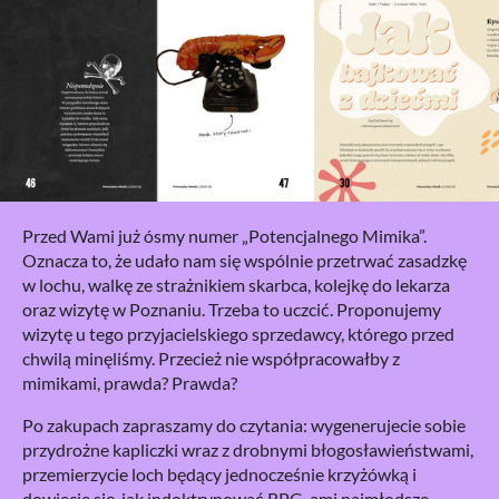
Przed Wami już ósmy numer „Potencjalnego Mimika”.
Oznacza to, że udało nam się wspólnie przetrwać zasadzkę
w lochu, walkę ze strażnikiem skarbca, kolejkę do lekarza
oraz wizytę w Poznaniu. Trzeba to uczcić. Proponujemy
wizytę u tego przyjacielskiego sprzedawcy, którego przed
chwilą minęliśmy. Przecież nie współpracowałby z
mimikami, prawda? Prawda?
Po zakupach zapraszamy do czytania: wygenerujecie sobie
przydrożne kapliczki wraz z drobnymi błogosławieństwami,
przemierzycie loch będący jednocześnie krzyżówką i
dowiecie się, jak indoktrynować RPG-ami najmłodsze