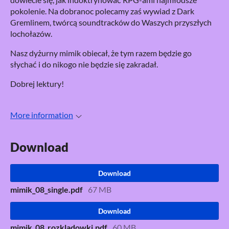
pokolenie. Na dobranoc polecamy zaś wywiad z Dark
Gremlinem, twórcą soundtracków do Waszych przyszłych
lochołazów.
Nasz dyżurny mimik obiecał, że tym razem będzie go
słychać i do nikogo nie będzie się zakradał.
Dobrej lektury!
More information
Download
Download
mimik_08_single.pdf
67 MB
Download
mimik_08_rozkladowki.pdf
60 MB